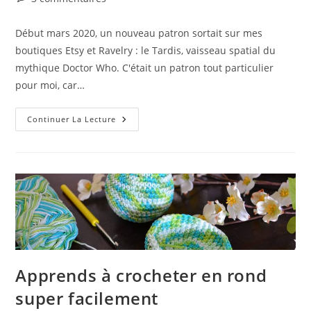
de
la
Début mars 2020, un nouveau patron sortait sur mes
publication :
boutiques Etsy et Ravelry : le Tardis, vaisseau spatial du
mythique Doctor Who. C'était un patron tout particulier
pour moi, car…
Un
Continuer La Lecture
Voyage
Incroyable
De
Douceur
Avec
Le
Tuto
Crochet
Du
Tardis
Apprends à crocheter en rond
super facilement