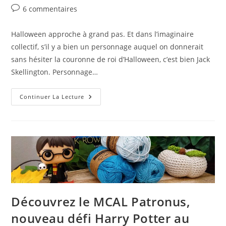
publication :
Commentaires
6 commentaires
de
la
Halloween approche à grand pas. Et dans l’imaginaire
publication :
collectif, s’il y a bien un personnage auquel on donnerait
sans hésiter la couronne de roi d’Halloween, c’est bien Jack
Skellington. Personnage…
Tuto
Continuer La Lecture
Gratuit
Et
Facile
En
Video
De
Jack
Skellington
Au
Crochet
Découvrez le MCAL Patronus,
nouveau défi Harry Potter au