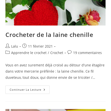
Crocheter de la laine chenille
Auteur/autrice
Publication
Lalu
11 février 2021
de
publiée :
Post
Commentaires
Apprendre le crochet
/
Crochet
19 commentaires
la
category:
de
publication :
la
Vous en avez surement déjà croisé au détour d'une étagère
publication :
dans votre mercerie préférée : la laine chenille. Ce fil
duveteux, tout doux, qui donne envie de se tricoter /…
Crocheter
Continuer La Lecture
De
La
Laine
Chenille