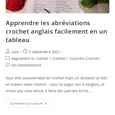
Apprendre les abréviations
crochet anglais facilement en un
tableau
Auteur/autrice
Publication
Lalu
6 septembre 2021
de
publiée :
Post
Apprendre le crochet
/
Crochet
/
Tutoriels Crochet
la
category:
Commentaires
54 commentaires
publication :
de
la
Vous êtes passionné(e) de crochet mais un obstacle se met
publication :
en travers votre chemin : vous ne pigez rien à l’anglais, et
n’osez pas vous lancer à faire des patrons écrits…
Apprendre
Continuer La Lecture
Les
Abréviations
Crochet