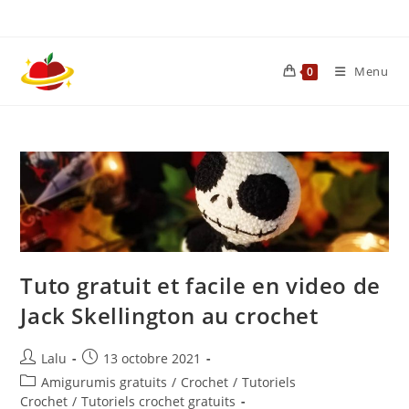
Skip
to
content
Menu
0
Tuto gratuit et facile en video de
Jack Skellington au crochet
Auteur/autrice
Publication
Lalu
13 octobre 2021
de
publiée :
Post
Amigurumis gratuits
/
Crochet
/
Tutoriels
la
category:
Crochet
/
Tutoriels crochet gratuits