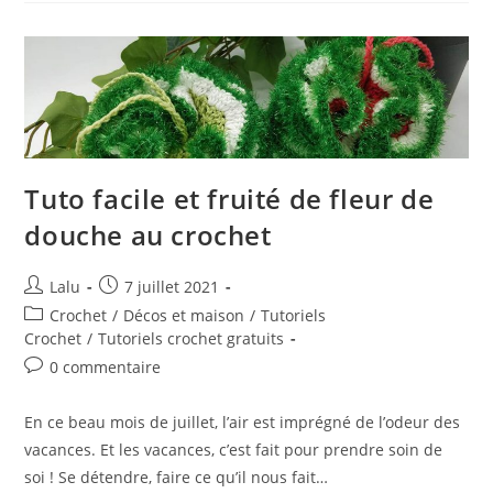
Anglais
Facilement
En
Un
Tableau
Tuto facile et fruité de fleur de
douche au crochet
Auteur/autrice
Publication
Lalu
7 juillet 2021
de
publiée :
Post
Crochet
/
Décos et maison
/
Tutoriels
la
category:
Crochet
/
Tutoriels crochet gratuits
publication :
Commentaires
0 commentaire
de
la
En ce beau mois de juillet, l’air est imprégné de l’odeur des
publication :
vacances. Et les vacances, c’est fait pour prendre soin de
soi ! Se détendre, faire ce qu’il nous fait…