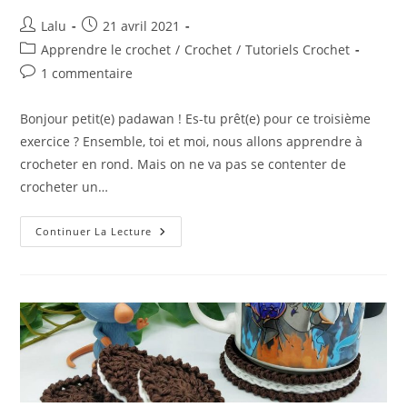
Auteur/autrice
Publication
Lalu
21 avril 2021
de
publiée :
Post
Apprendre le crochet
/
Crochet
/
Tutoriels Crochet
la
category:
Commentaires
1 commentaire
publication :
de
la
Bonjour petit(e) padawan ! Es-tu prêt(e) pour ce troisième
publication :
exercice ? Ensemble, toi et moi, nous allons apprendre à
crocheter en rond. Mais on ne va pas se contenter de
crocheter un…
Apprends
Continuer La Lecture
À
Crocheter
En
Rond
Super
Facilement