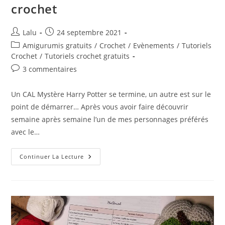
crochet
Auteur/autrice
Publication
Lalu
24 septembre 2021
de
publiée :
Post
Amigurumis gratuits
/
Crochet
/
Evènements
/
Tutoriels
la
category:
Crochet
/
Tutoriels crochet gratuits
publication :
Commentaires
3 commentaires
de
la
Un CAL Mystère Harry Potter se termine, un autre est sur le
publication :
point de démarrer… Après vous avoir faire découvrir
semaine après semaine l’un de mes personnages préférés
avec le…
Découvrez
Continuer La Lecture
Le
MCAL
Patronus,
Nouveau
Défi
Harry
Potter
Au
Crochet