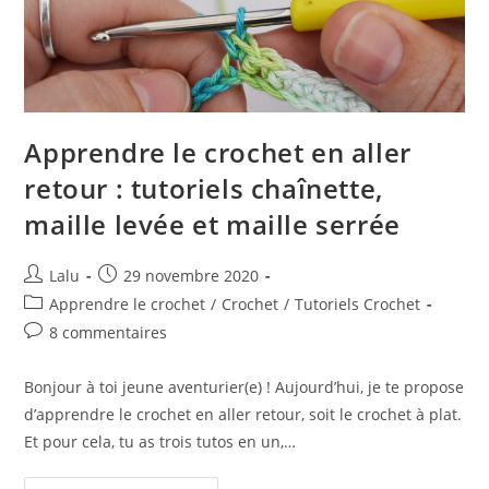
Apprendre le crochet en aller
retour : tutoriels chaînette,
maille levée et maille serrée
Auteur/autrice
Publication
Lalu
29 novembre 2020
de
publiée :
Post
Apprendre le crochet
/
Crochet
/
Tutoriels Crochet
la
category:
Commentaires
8 commentaires
publication :
de
la
Bonjour à toi jeune aventurier(e) ! Aujourd’hui, je te propose
publication :
d’apprendre le crochet en aller retour, soit le crochet à plat.
Et pour cela, tu as trois tutos en un,…