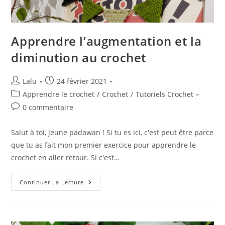
Apprendre l’augmentation et la
diminution au crochet
Auteur/autrice
Publication
Lalu
24 février 2021
de
publiée :
Post
Apprendre le crochet
/
Crochet
/
Tutoriels Crochet
la
category:
Commentaires
0 commentaire
publication :
de
la
Salut à toi, jeune padawan ! Si tu es ici, c'est peut être parce
publication :
que tu as fait mon premier exercice pour apprendre le
crochet en aller retour. Si c'est…
Apprendre
Continuer La Lecture
L’augmentation
Et
La
Diminution
Au
Crochet