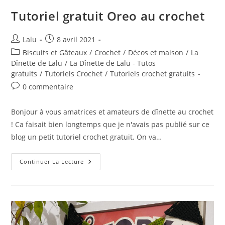
Tutoriel gratuit Oreo au crochet
Auteur/autrice
Publication
Lalu
8 avril 2021
de
publiée :
Post
Biscuits et Gâteaux
/
Crochet
/
Décos et maison
/
La
la
category:
Dînette de Lalu
/
La Dînette de Lalu - Tutos
publication :
gratuits
/
Tutoriels Crochet
/
Tutoriels crochet gratuits
Commentaires
0 commentaire
de
la
Bonjour à vous amatrices et amateurs de dînette au crochet
publication :
! Ca faisait bien longtemps que je n'avais pas publié sur ce
blog un petit tutoriel crochet gratuit. On va…
Tutoriel
Continuer La Lecture
Gratuit
Oreo
Au
Crochet