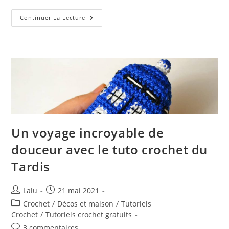
Tuto
Continuer La Lecture
Facile
Et
Fruité
De
Fleur
De
Douche
Au
Crochet
Un voyage incroyable de
douceur avec le tuto crochet du
Tardis
Auteur/autrice
Publication
Lalu
21 mai 2021
de
publiée :
Post
Crochet
/
Décos et maison
/
Tutoriels
la
category:
Crochet
/
Tutoriels crochet gratuits
publication :
Commentaires
3 commentaires