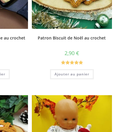
te au crochet
Patron Biscuit de Noël au crochet
2,90
€
Note
5.00
ier
Ajouter au panier
sur 5