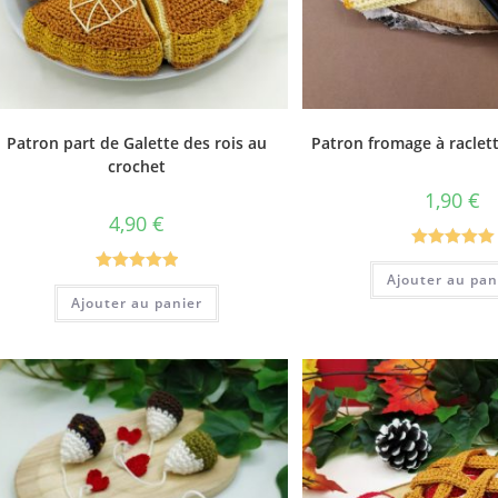
Patron part de Galette des rois au
Patron fromage à raclet
crochet
1,90
€
4,90
€
Note
5.00
Ajouter au pan
Note
5.00
sur 5
Ajouter au panier
sur 5