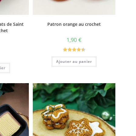
ats de Saint
Patron orange au crochet
chet
1,90
€
Note
4.50
Ajouter au panier
sur 5
ier