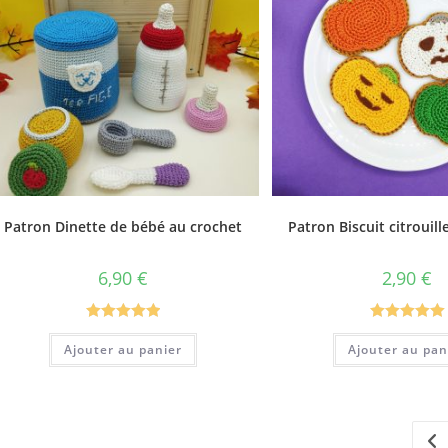
Patron Dinette de bébé au crochet
Patron Biscuit citrouill
6,90
€
2,90
€
Note
5.00
Note
5.00
Ajouter au panier
Ajouter au pan
sur 5
sur 5