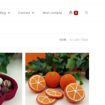
Toggle
Blog
Contact
Mon compte
0
website
VOIR :
12
24
TOUS
search